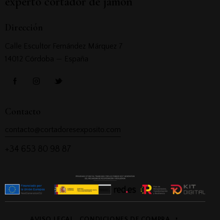
experto cortador de jamón
Dirección
Calle Escultor Fernández Márquez 7
14012 Córdoba — España
Contacto
contacto@cortadoresexposito.com
+34 653 80 98 87
AVISO LEGAL
CONDICIONES DE COMPRA