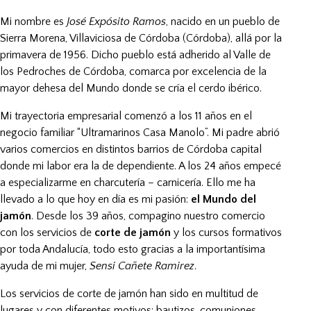
Mi nombre es
José Expósito Ramos
, nacido en un pueblo de
Sierra Morena, Villaviciosa de Córdoba (Córdoba), allá por la
primavera de 1956. Dicho pueblo está adherido al Valle de
los Pedroches de Córdoba, comarca por excelencia de la
mayor dehesa del Mundo donde se cría el cerdo ibérico.
Mi trayectoria empresarial comenzó a los 11 años en el
negocio familiar “Ultramarinos Casa Manolo”. Mi padre abrió
varios comercios en distintos barrios de Córdoba capital
donde mi labor era la de dependiente. A los 24 años empecé
a especializarme en charcutería – carnicería. Ello me ha
llevado a lo que hoy en día es mi pasión:
el Mundo del
jamón
. Desde los 39 años, compagino nuestro comercio
con los servicios de
corte de jamón
y los cursos formativos
por toda Andalucía, todo esto gracias a la importantísima
ayuda de mi mujer,
Sensi Cañete Ramirez
.
Los servicios de corte de jamón han sido en multitud de
lugares y con diferentes motivos: bautizos, comuniones,