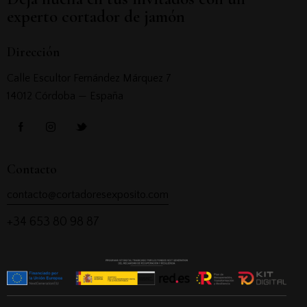
experto cortador de jamón
Dirección
Calle Escultor Fernández Márquez 7
14012 Córdoba — España
Contacto
contacto@cortadoresexposito.com
+34 653 80 98 87